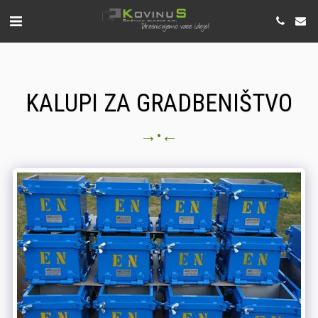
KALUPI ZA GRADBENIŠTVO
→
←
•