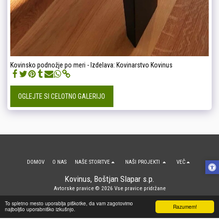
Kovinsko podnožje po meri - Izdelava: Kovinarstvo Kovinus
OGLEJTE SI CELOTNO GALERIJO
DOMOV
O NAS
NAŠE STORITVE
NAŠI PROJEKTI
VEČ
Kovinus, Boštjan Slapar s.p.
Avtorske pravice © 2026 Vse pravice pridržane
Terms of Use
|
Zasebnost
To spletno mesto uporablja piškotke, da vam zagotovimo
Razumem!
najboljšo uporabniško izkušnjo.