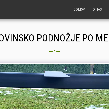
DOMOV
O NAS
OVINSKO PODNOŽJE PO ME
→
←
•