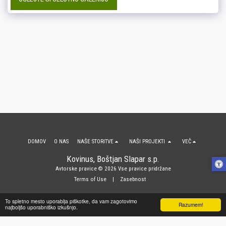
DOMOV
O NAS
NAŠE STORITVE
NAŠI PROJEKTI
VEČ
Kovinus, Boštjan Slapar s.p.
Avtorske pravice © 2026 Vse pravice pridržane
Terms of Use
|
Zasebnost
To spletno mesto uporablja piškotke, da vam zagotovimo
Razumem!
NAROČITE SE
najboljšo uporabniško izkušnjo.