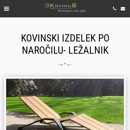
KOVINSKI IZDELEK PO
NAROČILU- LEŽALNIK
→
←
•